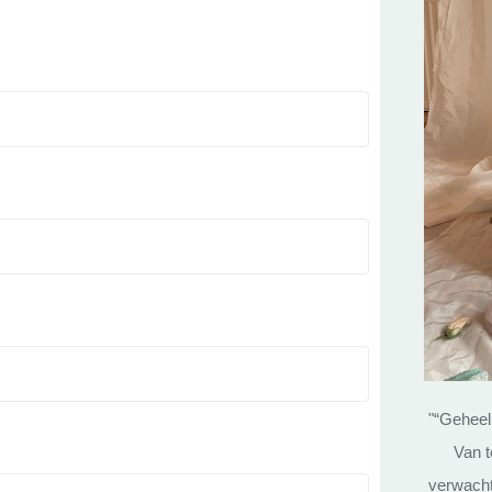
"“Geheel
Van t
verwacht