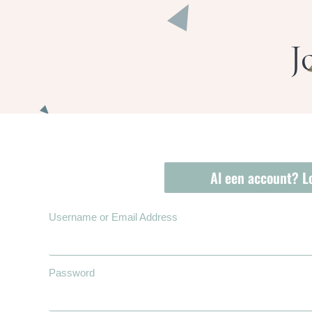
J
Al een account? Lo
Username or Email Address
Password