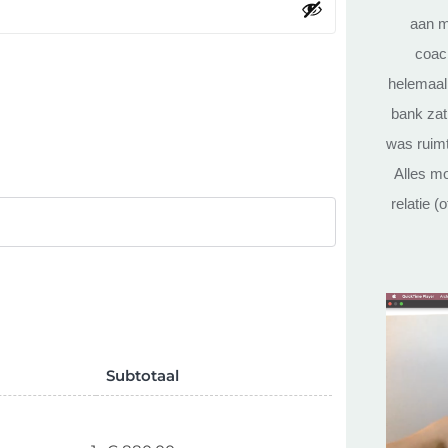
aan m
coach
helemaal 
bank zat
was ruimt
Alles mo
relatie (
Subtotaal