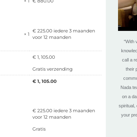
× 1
€
880.00
€
225.00
iedere 3 maanden
× 1
voor 12 maanden
“With 
knowled
€
1, 105.00
call a 
Gratis verzending
their
commun
€
1, 105.00
Nada tea
on a da
spiritual
€
225.00
iedere 3 maanden
your pr
voor 12 maanden
Gratis