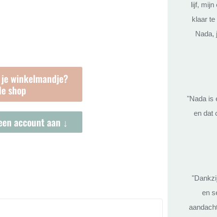
lijf, mi
klaar t
Nada, j
 je winkelmandje?
de shop
"Nada is 
en dat 
een account aan ↓
"Dankzi
en s
aandacht