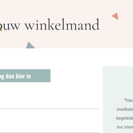
ouw winkelmand
g dan hier in
“Nad
meditati
begeleid
me steed