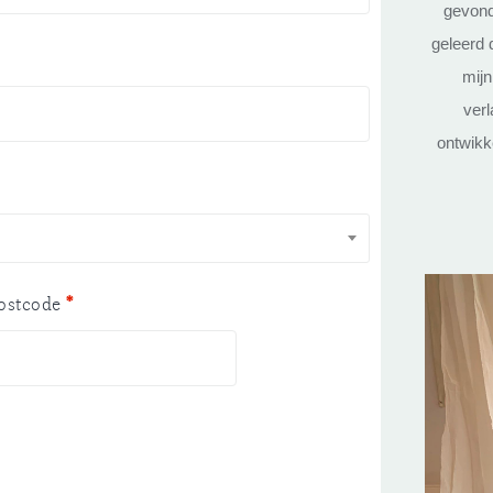
gevond
geleerd 
mijn
verl
ontwikke
ostcode
*